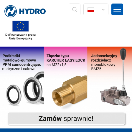
HYDRO ZNPHS Sp. z o.o. z siedzibą w Bielsku-Białej, ul.
Strażacka 60. Przetwarzanie Pani/Pana danych osobowych w
postaci adresu mailowego odbywa się w oparciu o Art. 6 ust. 1
lit. a) RODO wyłącznie w związku z realizacją marketingu
usług/wyrobów własnych firmy HYDRO. Dane nie będą
przekazywane innym podmiotom, ani nie będą podlegać
profilowaniu i zautomatyzowanemu podejmowaniu decyzji.
Dane będą przetwarzane do czasu wyrażenia sprzeciwu
wobec ich przetwarzania lub wycofania zgody. Ponadto
przysługuje Pani/Panu prawo dostępu do swoich danych
osobowych, ich sprostowania, usunięcia, poprawiania, żądania
zaprzestania przetwarzania lub ograniczenia przetwarzania
oraz prawo wniesienia skargi do organu nadzorczego tj.
Prezesa Urzędu Ochrony Danych Osobowych. Podanie danych
osobowych jest dobrowolne, lecz jest warunkiem koniecznym
do otrzymywania od nas informacji w formie newslettera. W
każdym momencie może Pani/Pan realizować swoje prawa
poprzez przesłanie informacji do Administratora. W każdym
momencie może Pani/Pan wycofać zgodę poprzez naciśnięcie
przycisku "Rezygnacja" bezpośrednio z poziomu przesyłanych
informacji drogą elektroniczną lub poprzez naciśnięcie
przycisku "wypisz się" znajdującego się na głównej stronie
internetowej firmy HYDRO: www.hydro.com.pl